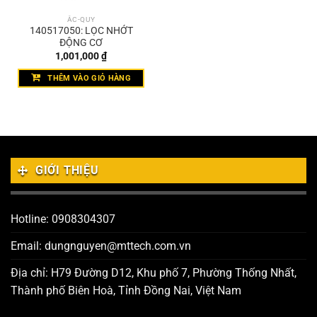
ẮC-QUY
140517050: LỌC NHỚT
ĐỘNG CƠ
1,001,000
₫
THÊM VÀO GIỎ HÀNG
GIỚI THIỆU
Hotline: 0908304307
Email: dungnguyen@mttech.com.vn
Địa chỉ: H79 Đường D12, Khu phố 7, Phường Thống Nhất,
Thành phố Biên Hoà, Tỉnh Đồng Nai, Việt Nam