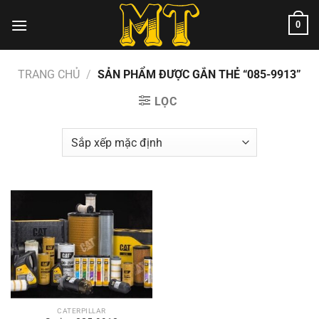
Chuyển
0
đến
nội
dung
TRANG CHỦ
/
SẢN PHẨM ĐƯỢC GẮN THẺ “085-9913”
LỌC
CATERPILLAR