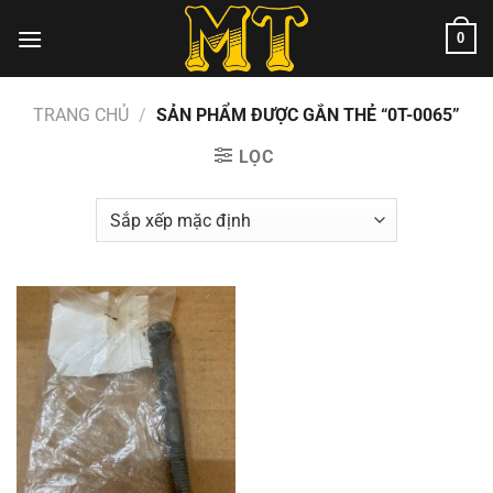
Chuyển
0
đến
nội
dung
TRANG CHỦ
/
SẢN PHẨM ĐƯỢC GẮN THẺ “0T-0065”
LỌC