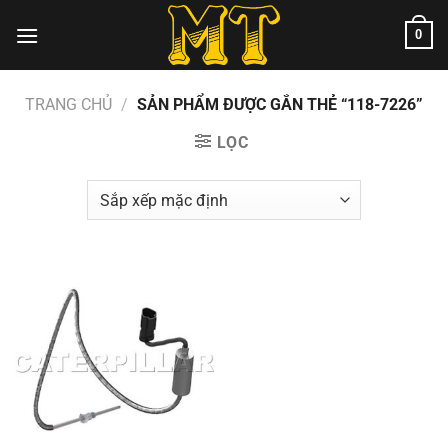
Chuyển
0
đến
nội
dung
TRANG CHỦ
/
SẢN PHẨM ĐƯỢC GẮN THẺ “118-7226”
LỌC