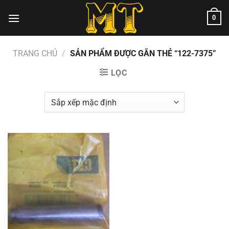
Chuyển
0
đến
nội
dung
TRANG CHỦ
/
SẢN PHẨM ĐƯỢC GẮN THẺ “122-7375”
LỌC