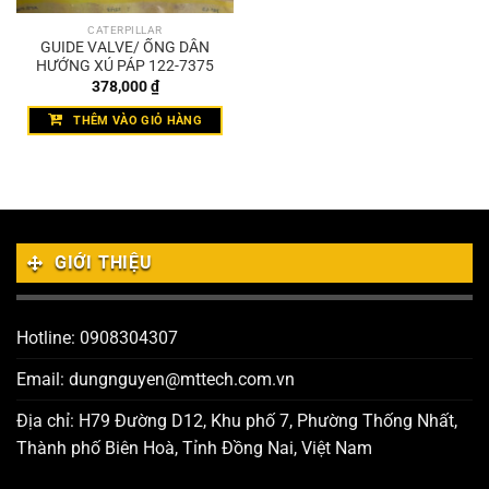
CATERPILLAR
GUIDE VALVE/ ỐNG DẪN
HƯỚNG XÚ PÁP 122-7375
378,000
₫
THÊM VÀO GIỎ HÀNG
GIỚI THIỆU
Hotline: 0908304307
Email: dungnguyen@mttech.com.vn
Địa chỉ: H79 Đường D12, Khu phố 7, Phường Thống Nhất,
Thành phố Biên Hoà, Tỉnh Đồng Nai, Việt Nam