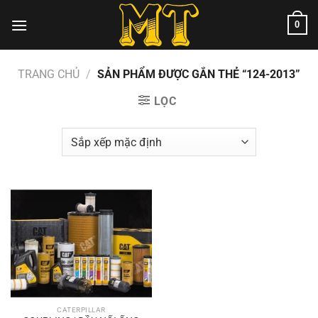
Chuyển
0
đến
nội
dung
TRANG CHỦ
/
SẢN PHẨM ĐƯỢC GẮN THẺ “124-2013”
LỌC
CATERPILLAR