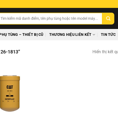
ìm
ếm:
PHỤ TÙNG – THIẾT BỊ CŨ
THƯƠNG HIỆU LIÊN KẾT
TIN TỨC
26-1813”
Hiển thị kết 