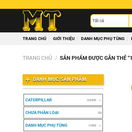
Chuyển
đến
T
nội
ki
dung
TRANG CHỦ
GIỚI THIỆU
DANH MỤC PHỤ TÙNG
TRANG CHỦ
/
SẢN PHẨM ĐƯỢC GẮN THẺ “1
DANH MỤC SẢN PHẨM
CATERPILLAR
(2239)
CHƯA PHẦN LOẠI
(0)
DANH MỤC PHỤ TÙNG
(160)