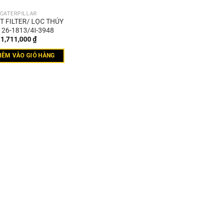
CATERPILLAR
 FILTER/ LỌC THỦY
126-1813/4I-3948
1,711,000
₫
HÊM VÀO GIỎ HÀNG