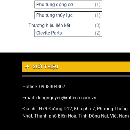
sản
1
Phụ tùng động cơ
1
phẩm
sản
1
Phụ tùng thủy lực
1
phẩm
sản
3
Thương hiệu liên kết
3
phẩm
sản
2
Clevite Parts
2
phẩm
sản
phẩm
GIỚI THIỆU
Hotline: 0908304307
Email: dungnguyen@mttech.com.vn
Địa chỉ: H79 Đường D12, Khu phố 7, Phường Thống
Nhất, Thành phố Biên Hoà, Tỉnh Đồng Nai, Việt Nam