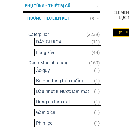
PHỤ TÙNG - THIẾT BỊ CŨ
(0)
ELEMENT
LỰC 
THƯƠNG HIỆU LIÊN KẾT
(3)
T
2239
Caterpillar
2239
sản
11
DÂY CU ROA
11
phẩm
sản
49
Lông Đền
49
phẩm
sản
160
Danh Mục phụ tùng
160
phẩm
sản
1
Ắc-quy
1
phẩm
sản
1
Bộ Phụ tùng bảo dưỡng
1
phẩm
sản
1
Dầu nhớt & Nước làm mát
1
phẩm
sản
1
Dụng cụ làm đất
1
phẩm
sản
1
Gầm xích
1
phẩm
sản
1
Phin lọc
1
phẩm