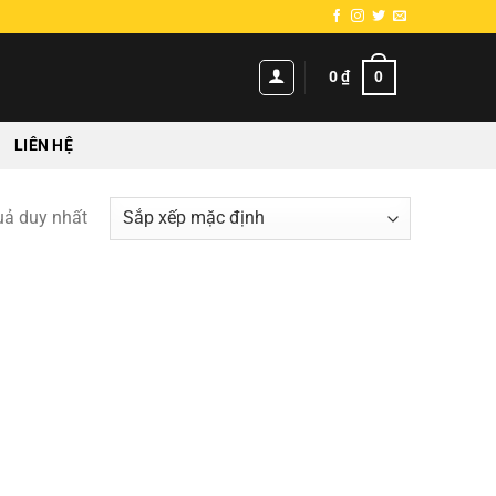
0
0
₫
LIÊN HỆ
quả duy nhất