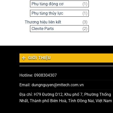
sản
1
Phụ tùng động cơ
1
phẩm
sản
1
Phụ tùng thủy lực
1
phẩm
sản
3
Thương hiệu liên kết
3
phẩm
sản
2
Clevite Parts
2
phẩm
sản
phẩm
GIỚI THIỆU
Hotline: 0908304307
Email: dungnguyen@mttech.com.vn
Địa chỉ: H79 Đường D12, Khu phố 7, Phường Thống
Nhất, Thành phố Biên Hoà, Tỉnh Đồng Nai, Việt Nam