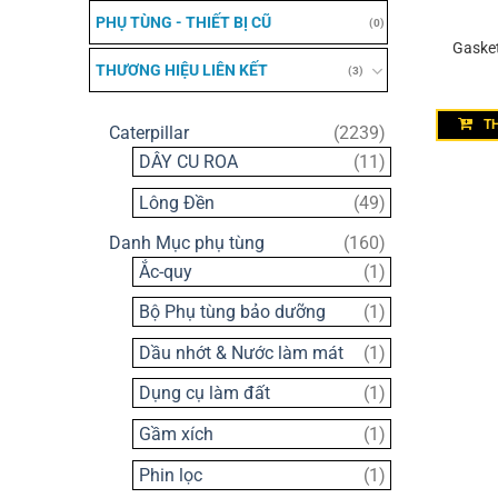
PHỤ TÙNG - THIẾT BỊ CŨ
(0)
Gasket
THƯƠNG HIỆU LIÊN KẾT
(3)
T
2239
Caterpillar
2239
sản
11
DÂY CU ROA
11
phẩm
sản
49
Lông Đền
49
phẩm
sản
160
Danh Mục phụ tùng
160
phẩm
sản
1
Ắc-quy
1
phẩm
sản
1
Bộ Phụ tùng bảo dưỡng
1
phẩm
sản
1
Dầu nhớt & Nước làm mát
1
phẩm
sản
1
Dụng cụ làm đất
1
phẩm
sản
1
Gầm xích
1
phẩm
sản
1
Phin lọc
1
phẩm