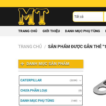
Chuyển
đến
T
nội
ki
dung
TRANG CHỦ
GIỚI THIỆU
DANH MỤC PHỤ TÙNG
TRANG CHỦ
/
SẢN PHẨM ĐƯỢC GẮN THẺ “1
DANH MỤC SẢN PHẨM
CATERPILLAR
(2239)
CHƯA PHẦN LOẠI
(0)
DANH MỤC PHỤ TÙNG
(160)