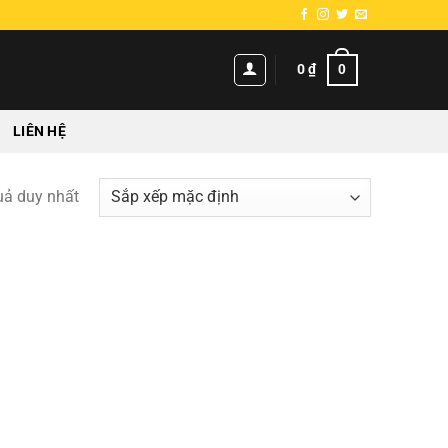
0
0
₫
LIÊN HỆ
quả duy nhất