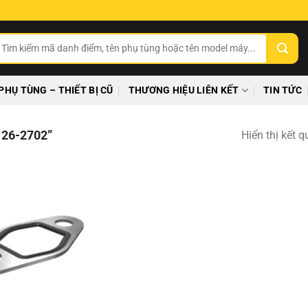
ìm
ếm:
PHỤ TÙNG – THIẾT BỊ CŨ
THƯƠNG HIỆU LIÊN KẾT
TIN TỨC
26-2702”
Hiển thị kết 