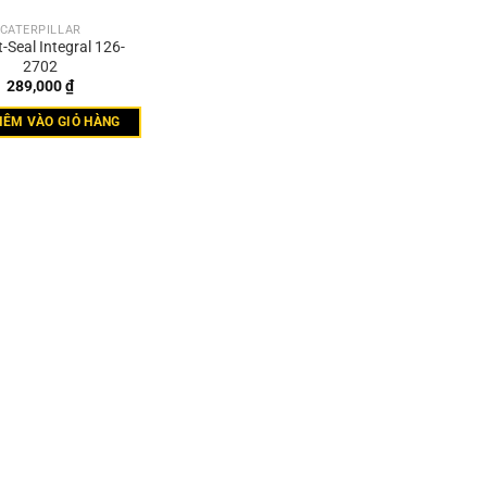
CATERPILLAR
-Seal Integral 126-
2702
289,000
₫
HÊM VÀO GIỎ HÀNG