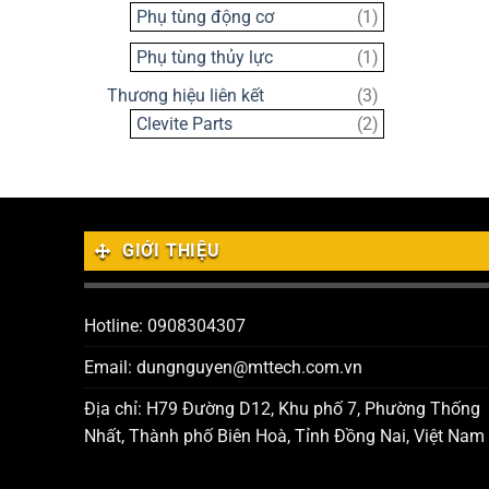
sản
1
Phụ tùng động cơ
1
phẩm
sản
1
Phụ tùng thủy lực
1
phẩm
sản
3
Thương hiệu liên kết
3
phẩm
sản
2
Clevite Parts
2
phẩm
sản
phẩm
GIỚI THIỆU
Hotline: 0908304307
Email: dungnguyen@mttech.com.vn
Địa chỉ: H79 Đường D12, Khu phố 7, Phường Thống
Nhất, Thành phố Biên Hoà, Tỉnh Đồng Nai, Việt Nam