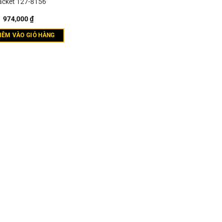
acket 127-8156
974,000
₫
HÊM VÀO GIỎ HÀNG