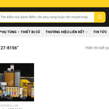
ìm
ếm:
PHỤ TÙNG – THIẾT BỊ CŨ
THƯƠNG HIỆU LIÊN KẾT
TIN TỨC
27-8156”
Hiển thị kết 
CATERPILLAR