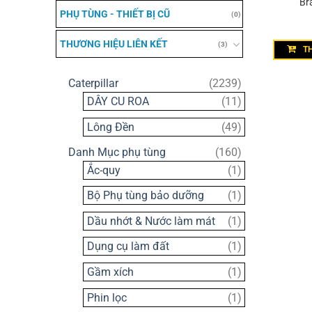
Br
PHỤ TÙNG - THIẾT BỊ CŨ
(0)
THƯƠNG HIỆU LIÊN KẾT
(3)
T
2239
Caterpillar
2239
sản
11
DÂY CU ROA
11
phẩm
sản
49
Lông Đền
49
phẩm
sản
160
Danh Mục phụ tùng
160
phẩm
sản
1
Ắc-quy
1
phẩm
sản
1
Bộ Phụ tùng bảo dưỡng
1
phẩm
sản
1
Dầu nhớt & Nước làm mát
1
phẩm
sản
1
Dụng cụ làm đất
1
phẩm
sản
1
Gầm xích
1
phẩm
sản
1
Phin lọc
1
phẩm