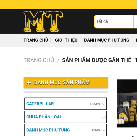
Chuyển
đến
T
nội
ki
dung
TRANG CHỦ
GIỚI THIỆU
DANH MỤC PHỤ TÙNG
TRANG CHỦ
/
SẢN PHẨM ĐƯỢC GẮN THẺ “1
DANH MỤC SẢN PHẨM
CATERPILLAR
(2239)
CHƯA PHẦN LOẠI
(0)
DANH MỤC PHỤ TÙNG
(160)