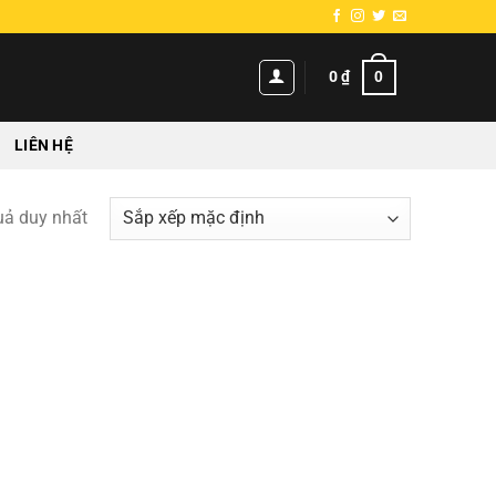
0
0
₫
LIÊN HỆ
quả duy nhất