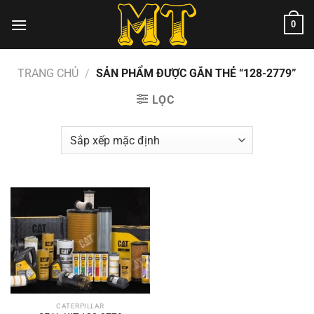
Chuyển
0
đến
nội
dung
TRANG CHỦ
/
SẢN PHẨM ĐƯỢC GẮN THẺ “128-2779”
LỌC
CATERPILLAR