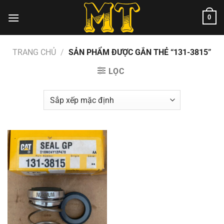
Chuyển
0
đến
nội
dung
TRANG CHỦ
/
SẢN PHẨM ĐƯỢC GẮN THẺ “131-3815”
LỌC