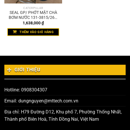
CATERPILLAR
SEAL GP/ PHỚT MẶT CHÀ
BƠM NƯỚC 131-3815/262-
4378
1,638,000
₫
THÊM VÀO GIỎ HÀNG
GIỚI THIỆU
Hotline: 0908304307
Email: dungnguyen@mttech.com.vn
Địa chỉ: H79 Đường D12, Khu phố 7, Phường Thống Nhất,
Thành phố Biên Hoà, Tỉnh Đồng Nai, Việt Nam