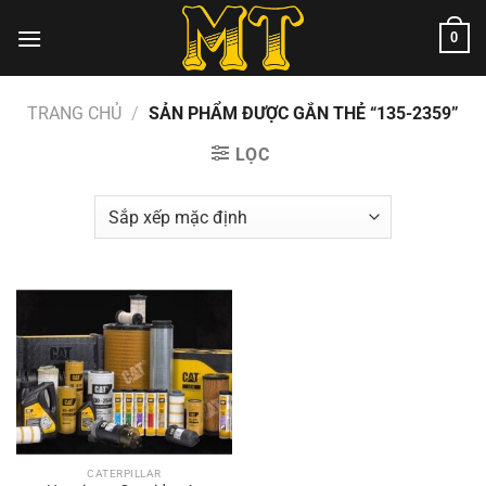
Chuyển
0
đến
nội
dung
TRANG CHỦ
/
SẢN PHẨM ĐƯỢC GẮN THẺ “135-2359”
LỌC
CATERPILLAR