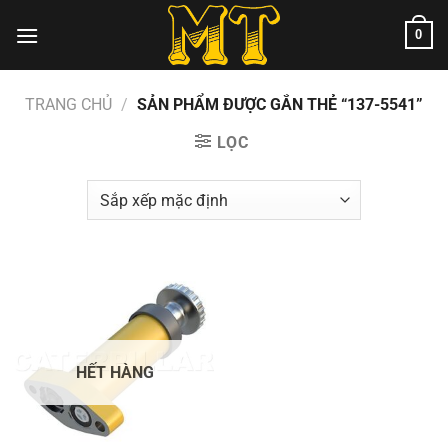
Chuyển
0
đến
nội
dung
TRANG CHỦ
/
SẢN PHẨM ĐƯỢC GẮN THẺ “137-5541”
LỌC
HẾT HÀNG