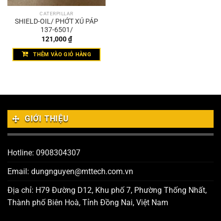
CATERPILLAR
SHIELD-OIL/ PHỚT XÚ PÁP
137-6501/
121,000
₫
THÊM VÀO GIỎ HÀNG
GIỚI THIỆU
Hotline: 0908304307
Email: dungnguyen@mttech.com.vn
Địa chỉ: H79 Đường D12, Khu phố 7, Phường Thống Nhất,
Thành phố Biên Hoà, Tỉnh Đồng Nai, Việt Nam