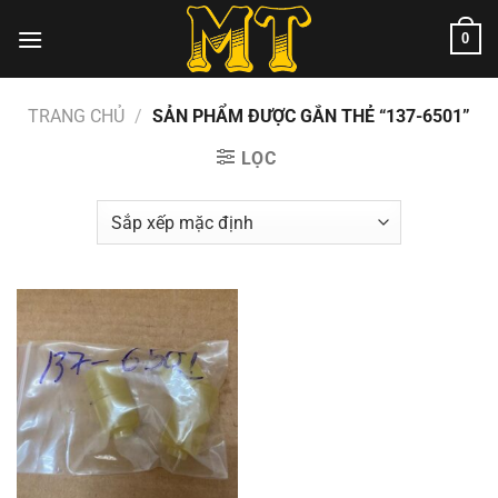
Chuyển
0
đến
nội
dung
TRANG CHỦ
/
SẢN PHẨM ĐƯỢC GẮN THẺ “137-6501”
LỌC