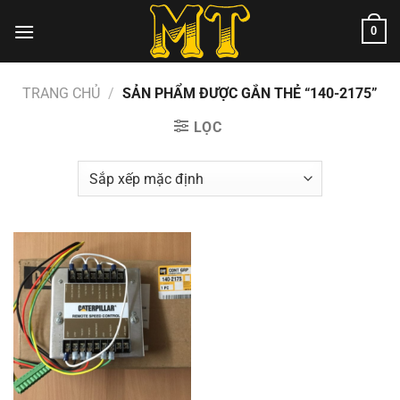
Chuyển
0
đến
nội
dung
TRANG CHỦ
/
SẢN PHẨM ĐƯỢC GẮN THẺ “140-2175”
LỌC