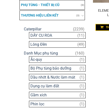
PHỤ TÙNG - THIẾT BỊ CŨ
(0)
ELEMEN
L
THƯƠNG HIỆU LIÊN KẾT
(3)
T
2239
Caterpillar
2239
sản
11
DÂY CU ROA
11
phẩm
sản
49
Lông Đền
49
phẩm
sản
160
Danh Mục phụ tùng
160
phẩm
sản
1
Ắc-quy
1
phẩm
sản
1
Bộ Phụ tùng bảo dưỡng
1
phẩm
sản
1
Dầu nhớt & Nước làm mát
1
phẩm
sản
1
Dụng cụ làm đất
1
phẩm
sản
1
Gầm xích
1
phẩm
sản
1
Phin lọc
1
phẩm