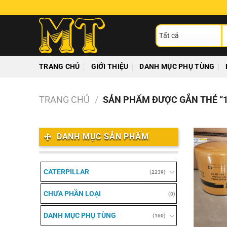
Chuyển
đến
T
nội
ki
dung
TRANG CHỦ
GIỚI THIỆU
DANH MỤC PHỤ TÙNG
TRANG CHỦ
/
SẢN PHẨM ĐƯỢC GẮN THẺ “1
DANH MỤC SẢN PHẨM
CATERPILLAR
(2239)
CHƯA PHẦN LOẠI
(0)
DANH MỤC PHỤ TÙNG
(160)