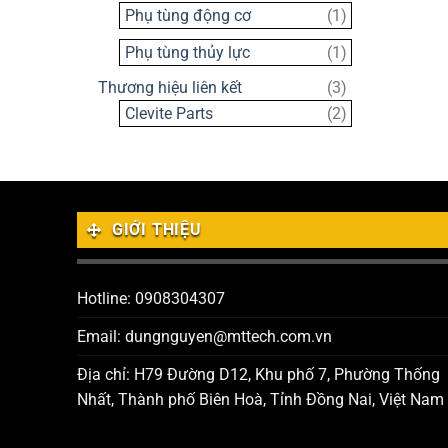
sản
1
Phụ tùng động cơ
1
phẩm
sản
1
Phụ tùng thủy lực
1
phẩm
sản
3
Thương hiệu liên kết
3
phẩm
sản
2
Clevite Parts
2
phẩm
sản
phẩm
GIỚI THIỆU
Hotline: 0908304307
Email: dungnguyen@mttech.com.vn
Địa chỉ: H79 Đường D12, Khu phố 7, Phường Thống
Nhất, Thành phố Biên Hoà, Tỉnh Đồng Nai, Việt Nam