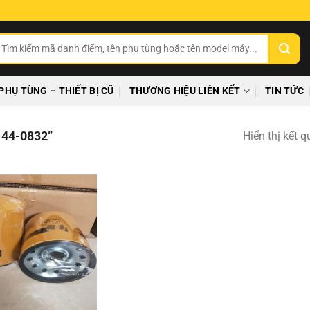
ìm
ếm:
PHỤ TÙNG – THIẾT BỊ CŨ
THƯƠNG HIỆU LIÊN KẾT
TIN TỨC
44-0832”
Hiển thị kết 