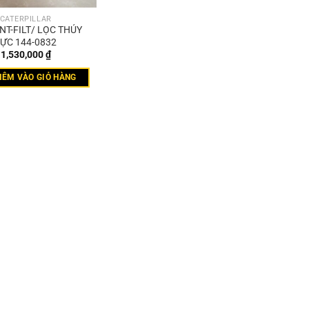
CATERPILLAR
T-FILT/ LỌC THỦY
ỰC 144-0832
1,530,000
₫
HÊM VÀO GIỎ HÀNG