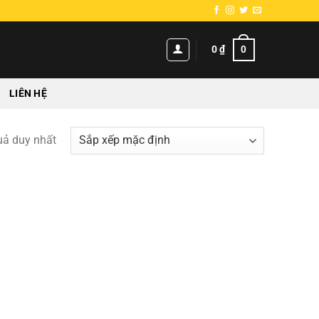
0
0
₫
LIÊN HỆ
quả duy nhất