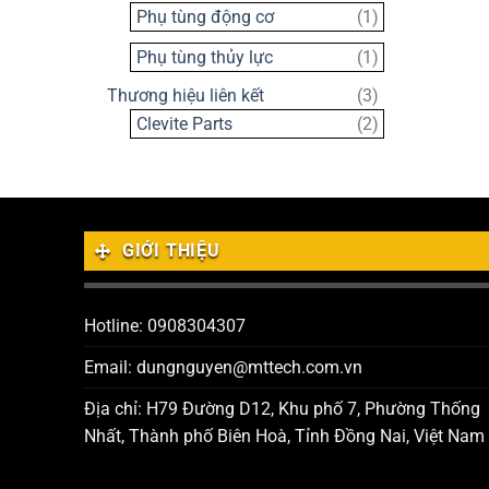
sản
1
Phụ tùng động cơ
1
phẩm
sản
1
Phụ tùng thủy lực
1
phẩm
sản
3
Thương hiệu liên kết
3
phẩm
sản
2
Clevite Parts
2
phẩm
sản
phẩm
GIỚI THIỆU
Hotline: 0908304307
Email: dungnguyen@mttech.com.vn
Địa chỉ: H79 Đường D12, Khu phố 7, Phường Thống
Nhất, Thành phố Biên Hoà, Tỉnh Đồng Nai, Việt Nam