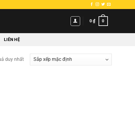
0
0
₫
LIÊN HỆ
quả duy nhất