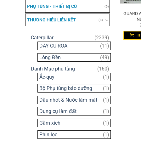
PHỤ TÙNG - THIẾT BỊ CŨ
(0)
GUARD A
N
THƯƠNG HIỆU LIÊN KẾT
(3)
T
2239
Caterpillar
2239
sản
11
DÂY CU ROA
11
phẩm
sản
49
Lông Đền
49
phẩm
sản
160
Danh Mục phụ tùng
160
phẩm
sản
1
Ắc-quy
1
phẩm
sản
1
Bộ Phụ tùng bảo dưỡng
1
phẩm
sản
1
Dầu nhớt & Nước làm mát
1
phẩm
sản
1
Dụng cụ làm đất
1
phẩm
sản
1
Gầm xích
1
phẩm
sản
1
Phin lọc
1
phẩm