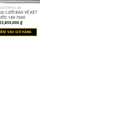
CATERPILLAR
S/ LƯỚI BẢO VỆ KÉT
ƯỚC 149-7940
22,855,000
₫
HÊM VÀO GIỎ HÀNG