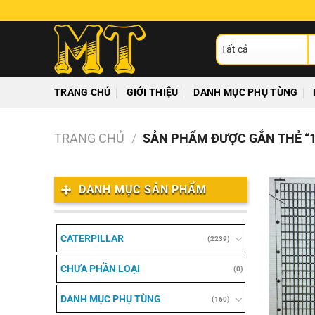
Chuyển
đến
T
nội
ki
dung
TRANG CHỦ
GIỚI THIỆU
DANH MỤC PHỤ TÙNG
TRANG CHỦ
/
SẢN PHẨM ĐƯỢC GẮN THẺ “1
DANH MỤC SẢN PHẨM
CATERPILLAR
(2239)
CHƯA PHẦN LOẠI
(0)
DANH MỤC PHỤ TÙNG
(160)