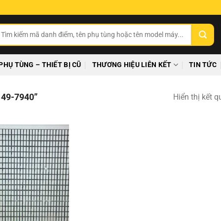
ìm
ếm:
PHỤ TÙNG – THIẾT BỊ CŨ
THƯƠNG HIỆU LIÊN KẾT
TIN TỨC
49-7940”
Hiển thị kết 