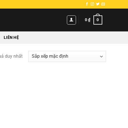
0
0
₫
LIÊN HỆ
quả duy nhất