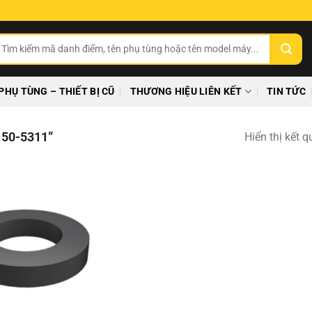
ìm
ếm:
PHỤ TÙNG – THIẾT BỊ CŨ
THƯƠNG HIỆU LIÊN KẾT
TIN TỨC
50-5311”
Hiển thị kết 