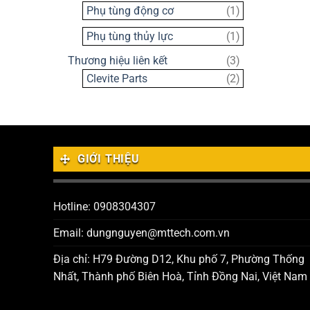
sản
1
Phụ tùng động cơ
1
phẩm
sản
1
Phụ tùng thủy lực
1
phẩm
sản
3
Thương hiệu liên kết
3
phẩm
sản
2
Clevite Parts
2
phẩm
sản
phẩm
GIỚI THIỆU
Hotline: 0908304307
Email: dungnguyen@mttech.com.vn
Địa chỉ: H79 Đường D12, Khu phố 7, Phường Thống
Nhất, Thành phố Biên Hoà, Tỉnh Đồng Nai, Việt Nam