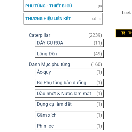
PHỤ TÙNG - THIẾT BỊ CŨ
(0)
Lock
THƯƠNG HIỆU LIÊN KẾT
(3)
T
2239
Caterpillar
2239
sản
11
DÂY CU ROA
11
phẩm
sản
49
Lông Đền
49
phẩm
sản
160
Danh Mục phụ tùng
160
phẩm
sản
1
Ắc-quy
1
phẩm
sản
1
Bộ Phụ tùng bảo dưỡng
1
phẩm
sản
1
Dầu nhớt & Nước làm mát
1
phẩm
sản
1
Dụng cụ làm đất
1
phẩm
sản
1
Gầm xích
1
phẩm
sản
1
Phin lọc
1
phẩm