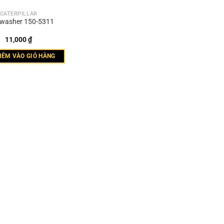
CATERPILLAR
 washer 150-5311
11,000
₫
HÊM VÀO GIỎ HÀNG