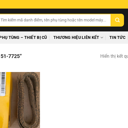
ìm
ếm:
PHỤ TÙNG – THIẾT BỊ CŨ
THƯƠNG HIỆU LIÊN KẾT
TIN TỨC
51-7725”
Hiển thị kết 