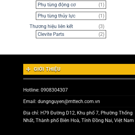
sản
1
Phụ tùng động cơ
1
phẩm
sản
1
Phụ tùng thủy lực
1
phẩm
sản
3
Thương hiệu liên kết
3
phẩm
sản
2
Clevite Parts
2
phẩm
sản
phẩm
GIỚI THIỆU
Hotline: 0908304307
Email: dungnguyen@mttech.com.vn
Địa chỉ: H79 Đường D12, Khu phố 7, Phường Thống
Nhất, Thành phố Biên Hoà, Tỉnh Đồng Nai, Việt Nam