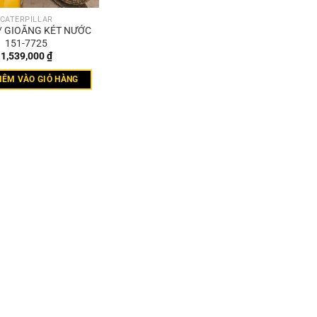
CATERPILLAR
/ GIOĂNG KÉT NƯỚC
151-7725
1,539,000
₫
HÊM VÀO GIỎ HÀNG