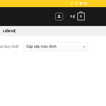
0
0
₫
LIÊN HỆ
quả duy nhất