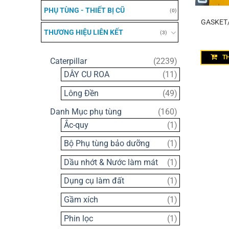
PHỤ TÙNG - THIẾT BỊ CŨ
(0)
GASKET
THƯƠNG HIỆU LIÊN KẾT
(3)
T
2239
Caterpillar
2239
sản
11
DÂY CU ROA
11
phẩm
sản
49
Lông Đền
49
phẩm
sản
160
Danh Mục phụ tùng
160
phẩm
sản
1
Ắc-quy
1
phẩm
sản
1
Bộ Phụ tùng bảo dưỡng
1
phẩm
sản
1
Dầu nhớt & Nước làm mát
1
phẩm
sản
1
Dụng cụ làm đất
1
phẩm
sản
1
Gầm xích
1
phẩm
sản
1
Phin lọc
1
phẩm