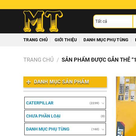
Chuyển
đến
T
nội
ki
dung
TRANG CHỦ
GIỚI THIỆU
DANH MỤC PHỤ TÙNG
TRANG CHỦ
/
SẢN PHẨM ĐƯỢC GẮN THẺ “1
DANH MỤC SẢN PHẨM
CATERPILLAR
(2239)
CHƯA PHẦN LOẠI
(0)
DANH MỤC PHỤ TÙNG
(160)