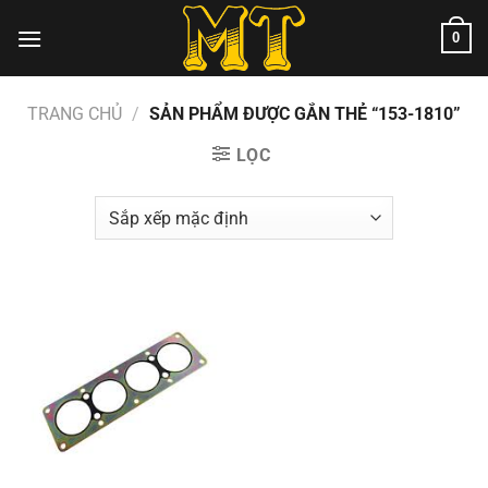
Chuyển
0
đến
nội
dung
TRANG CHỦ
/
SẢN PHẨM ĐƯỢC GẮN THẺ “153-1810”
LỌC