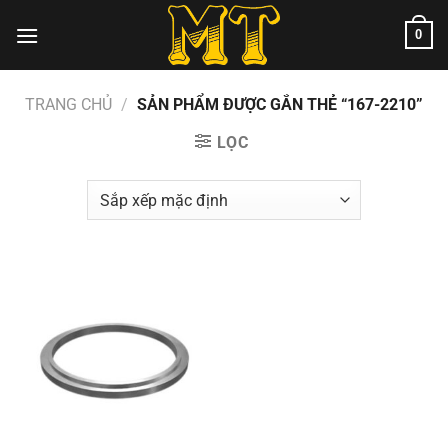
Chuyển
0
đến
nội
dung
TRANG CHỦ
/
SẢN PHẨM ĐƯỢC GẮN THẺ “167-2210”
LỌC