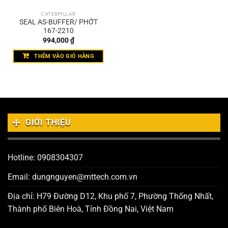
CATERPILLAR
SEAL AS-BUFFER/ PHỚT
167-2210
994,000
₫
THÊM VÀO GIỎ HÀNG
GIỚI THIỆU
Hotline: 0908304307
Email: dungnguyen@mttech.com.vn
Địa chỉ: H79 Đường D12, Khu phố 7, Phường Thống Nhất,
Thành phố Biên Hoà, Tỉnh Đồng Nai, Việt Nam