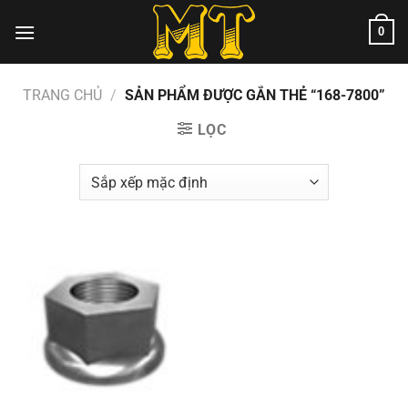
Chuyển
0
đến
nội
dung
TRANG CHỦ
/
SẢN PHẨM ĐƯỢC GẮN THẺ “168-7800”
LỌC