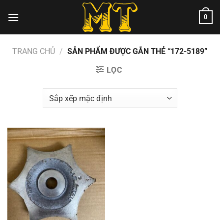
Chuyển
0
đến
nội
dung
TRANG CHỦ
/
SẢN PHẨM ĐƯỢC GẮN THẺ “172-5189”
LỌC