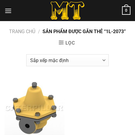
Chuyển
0
đến
nội
dung
TRANG CHỦ
/
SẢN PHẨM ĐƯỢC GẮN THẺ “1L-2073”
LỌC