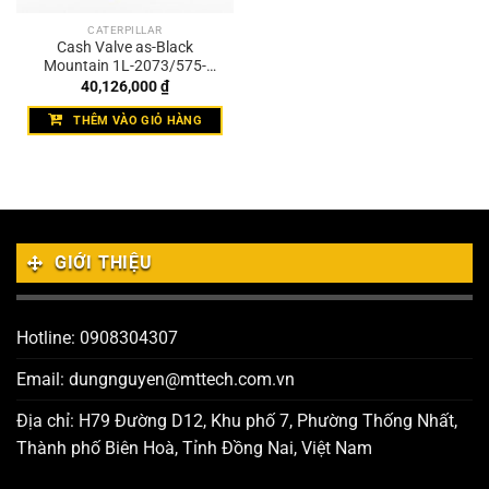
CATERPILLAR
Cash Valve as-Black
Mountain 1L-2073/575-
9999
40,126,000
₫
THÊM VÀO GIỎ HÀNG
GIỚI THIỆU
Hotline: 0908304307
Email: dungnguyen@mttech.com.vn
Địa chỉ: H79 Đường D12, Khu phố 7, Phường Thống Nhất,
Thành phố Biên Hoà, Tỉnh Đồng Nai, Việt Nam