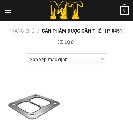
Chuyển
0
đến
nội
dung
TRANG CHỦ
/
SẢN PHẨM ĐƯỢC GẮN THẺ “1P-0451”
LỌC