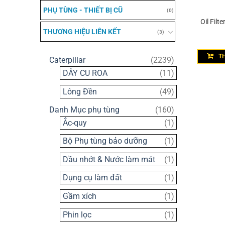
PHỤ TÙNG - THIẾT BỊ CŨ
(0)
Oil Fil
THƯƠNG HIỆU LIÊN KẾT
(3)
T
2239
Caterpillar
2239
sản
11
DÂY CU ROA
11
phẩm
sản
49
Lông Đền
49
phẩm
sản
160
Danh Mục phụ tùng
160
phẩm
sản
1
Ắc-quy
1
phẩm
sản
1
Bộ Phụ tùng bảo dưỡng
1
phẩm
sản
1
Dầu nhớt & Nước làm mát
1
phẩm
sản
1
Dụng cụ làm đất
1
phẩm
sản
1
Gầm xích
1
phẩm
sản
1
Phin lọc
1
phẩm