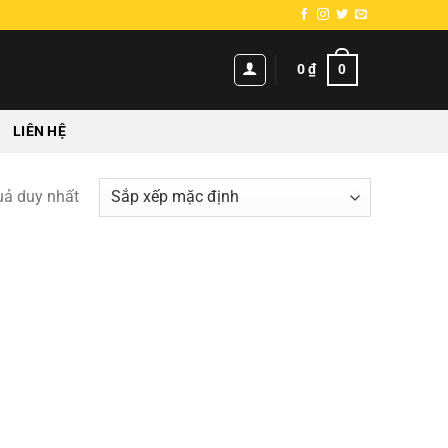
0
0
₫
LIÊN HỆ
quả duy nhất