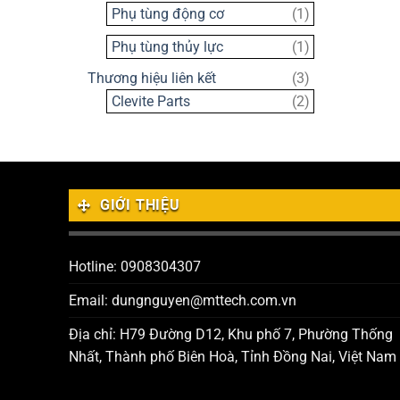
sản
1
Phụ tùng động cơ
1
phẩm
sản
1
Phụ tùng thủy lực
1
phẩm
sản
3
Thương hiệu liên kết
3
phẩm
sản
2
Clevite Parts
2
phẩm
sản
phẩm
GIỚI THIỆU
Hotline: 0908304307
Email: dungnguyen@mttech.com.vn
Địa chỉ: H79 Đường D12, Khu phố 7, Phường Thống
Nhất, Thành phố Biên Hoà, Tỉnh Đồng Nai, Việt Nam