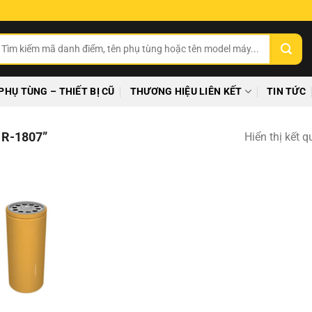
ìm
ếm:
PHỤ TÙNG – THIẾT BỊ CŨ
THƯƠNG HIỆU LIÊN KẾT
TIN TỨC
R-1807”
Hiển thị kết 