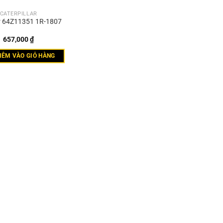
CATERPILLAR
ter 64Z11351 1R-1807
657,000
₫
HÊM VÀO GIỎ HÀNG