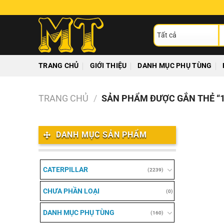
Chuyển
đến
T
nội
ki
dung
TRANG CHỦ
GIỚI THIỆU
DANH MỤC PHỤ TÙNG
TRANG CHỦ
/
SẢN PHẨM ĐƯỢC GẮN THẺ “1
DANH MỤC SẢN PHẨM
CATERPILLAR
(2239)
CHƯA PHẦN LOẠI
(0)
DANH MỤC PHỤ TÙNG
(160)