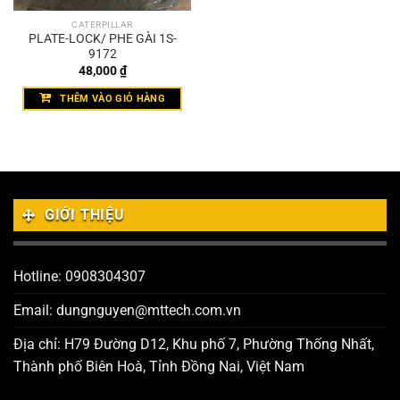
CATERPILLAR
PLATE-LOCK/ PHE GÀI 1S-
9172
48,000
₫
THÊM VÀO GIỎ HÀNG
GIỚI THIỆU
Hotline: 0908304307
Email: dungnguyen@mttech.com.vn
Địa chỉ: H79 Đường D12, Khu phố 7, Phường Thống Nhất,
Thành phố Biên Hoà, Tỉnh Đồng Nai, Việt Nam