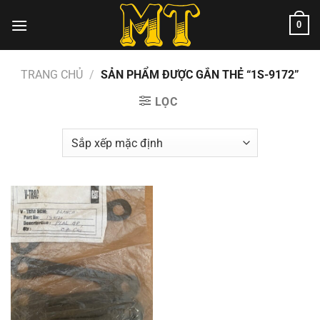
Chuyển
0
đến
nội
dung
TRANG CHỦ
/
SẢN PHẨM ĐƯỢC GẮN THẺ “1S-9172”
LỌC