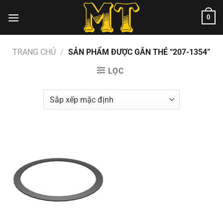
Chuyển
0
đến
nội
dung
TRANG CHỦ
/
SẢN PHẨM ĐƯỢC GẮN THẺ “207-1354”
LỌC