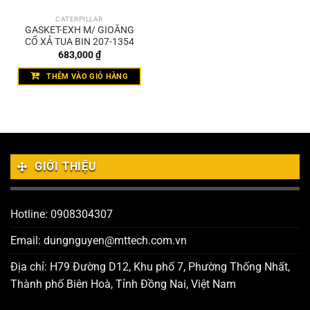
CATERPILLAR
GASKET-EXH M/ GIOĂNG
CỔ XẢ TUA BIN 207-1354
683,000
₫
THÊM VÀO GIỎ HÀNG
GIỚI THIỆU
Hotline: 0908304307
Email: dungnguyen@mttech.com.vn
Địa chỉ: H79 Đường D12, Khu phố 7, Phường Thống Nhất,
Thành phố Biên Hoà, Tỉnh Đồng Nai, Việt Nam