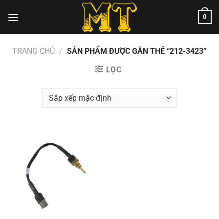
Chuyển
0
đến
nội
dung
TRANG CHỦ
/
SẢN PHẨM ĐƯỢC GẮN THẺ “212-3423”
LỌC