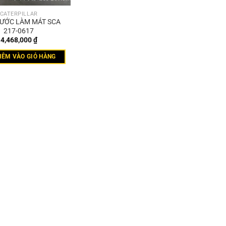
CATERPILLAR
NƯỚC LÀM MÁT SCA
217-0617
4,468,000
₫
HÊM VÀO GIỎ HÀNG