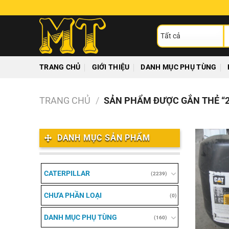
Chuyển
đến
T
nội
ki
dung
TRANG CHỦ
GIỚI THIỆU
DANH MỤC PHỤ TÙNG
TRANG CHỦ
/
SẢN PHẨM ĐƯỢC GẮN THẺ “2
DANH MỤC SẢN PHẨM
CATERPILLAR
(2239)
CHƯA PHẦN LOẠI
(0)
DANH MỤC PHỤ TÙNG
(160)