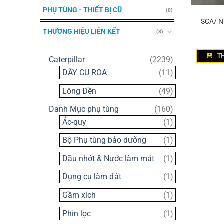
PHỤ TÙNG - THIẾT BỊ CŨ
(0)
SCA/ 
THƯƠNG HIỆU LIÊN KẾT
(3)
T
2239
Caterpillar
2239
sản
11
DÂY CU ROA
11
phẩm
sản
49
Lông Đền
49
phẩm
sản
160
Danh Mục phụ tùng
160
phẩm
sản
1
Ắc-quy
1
phẩm
sản
1
Bộ Phụ tùng bảo dưỡng
1
phẩm
sản
1
Dầu nhớt & Nước làm mát
1
phẩm
sản
1
Dụng cụ làm đất
1
phẩm
sản
1
Gầm xích
1
phẩm
sản
1
Phin lọc
1
phẩm