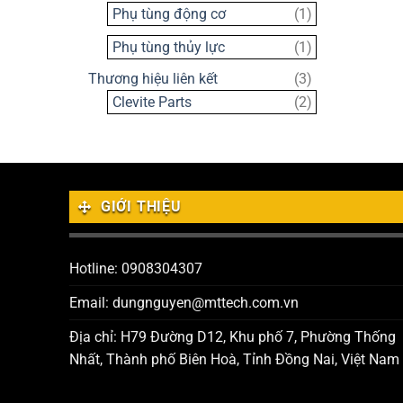
sản
1
Phụ tùng động cơ
1
phẩm
sản
1
Phụ tùng thủy lực
1
phẩm
sản
3
Thương hiệu liên kết
3
phẩm
sản
2
Clevite Parts
2
phẩm
sản
phẩm
GIỚI THIỆU
Hotline: 0908304307
Email: dungnguyen@mttech.com.vn
Địa chỉ: H79 Đường D12, Khu phố 7, Phường Thống
Nhất, Thành phố Biên Hoà, Tỉnh Đồng Nai, Việt Nam