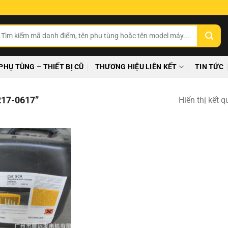
ìm
ếm:
PHỤ TÙNG – THIẾT BỊ CŨ
THƯƠNG HIỆU LIÊN KẾT
TIN TỨC
17-0617”
Hiển thị kết 