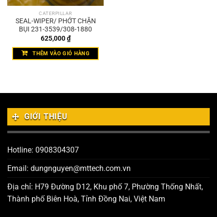
CATERPILLAR
SEAL-WIPER/ PHỚT CHẶN
BỤI 231-3539/308-1880
625,000
₫
THÊM VÀO GIỎ HÀNG
GIỚI THIỆU
Hotline: 0908304307
Email: dungnguyen@mttech.com.vn
Địa chỉ: H79 Đường D12, Khu phố 7, Phường Thống Nhất,
Thành phố Biên Hoà, Tỉnh Đồng Nai, Việt Nam