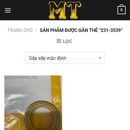
Chuyển
0
đến
nội
dung
TRANG CHỦ
/
SẢN PHẨM ĐƯỢC GẮN THẺ “231-3539”
LỌC