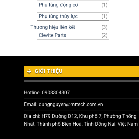
sản
1
Phụ tùng động cơ
1
phẩm
sản
1
Phụ tùng thủy lực
1
phẩm
sản
3
Thương hiệu liên kết
3
phẩm
sản
2
Clevite Parts
2
phẩm
sản
phẩm
GIỚI THIỆU
Hotline: 0908304307
Email: dungnguyen@mttech.com.vn
Địa chỉ: H79 Đường D12, Khu phố 7, Phường Thống
Nhất, Thành phố Biên Hoà, Tỉnh Đồng Nai, Việt Nam