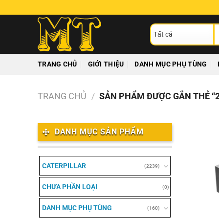
Chuyển
đến
T
nội
ki
dung
TRANG CHỦ
GIỚI THIỆU
DANH MỤC PHỤ TÙNG
TRANG CHỦ
/
SẢN PHẨM ĐƯỢC GẮN THẺ “2
DANH MỤC SẢN PHẨM
CATERPILLAR
(2239)
CHƯA PHẦN LOẠI
(0)
DANH MỤC PHỤ TÙNG
(160)