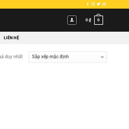
0
0
₫
LIÊN HỆ
quả duy nhất