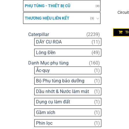
PHỤ TÙNG - THIẾT BỊ CŨ
(0)
Circui
THƯƠNG HIỆU LIÊN KẾT
(3)
T
2239
Caterpillar
2239
sản
11
DÂY CU ROA
11
phẩm
sản
49
Lông Đền
49
phẩm
sản
160
Danh Mục phụ tùng
160
phẩm
sản
1
Ắc-quy
1
phẩm
sản
1
Bộ Phụ tùng bảo dưỡng
1
phẩm
sản
1
Dầu nhớt & Nước làm mát
1
phẩm
sản
1
Dụng cụ làm đất
1
phẩm
sản
1
Gầm xích
1
phẩm
sản
1
Phin lọc
1
phẩm