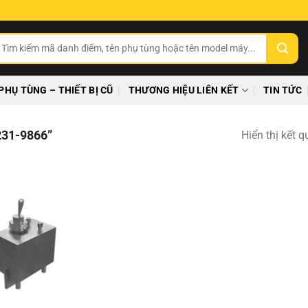
ìm
ếm:
PHỤ TÙNG – THIẾT BỊ CŨ
THƯƠNG HIỆU LIÊN KẾT
TIN TỨC
31-9866”
Hiển thị kết 