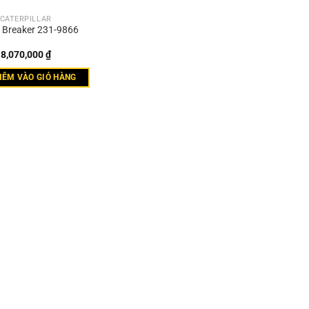
CATERPILLAR
t Breaker 231-9866
8,070,000
₫
HÊM VÀO GIỎ HÀNG