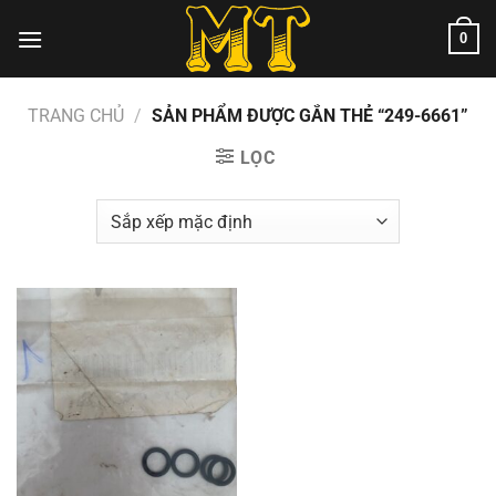
Chuyển
0
đến
nội
dung
TRANG CHỦ
/
SẢN PHẨM ĐƯỢC GẮN THẺ “249-6661”
LỌC