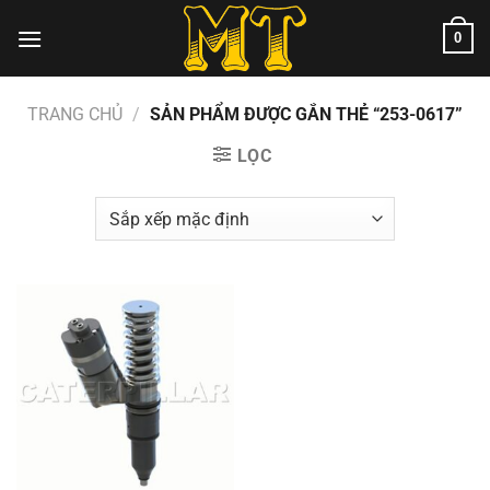
Chuyển
0
đến
nội
dung
TRANG CHỦ
/
SẢN PHẨM ĐƯỢC GẮN THẺ “253-0617”
LỌC