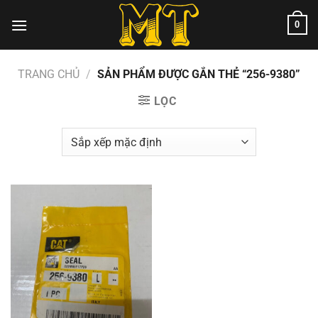
Chuyển
0
đến
nội
dung
TRANG CHỦ
/
SẢN PHẨM ĐƯỢC GẮN THẺ “256-9380”
LỌC