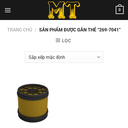
Chuyển
0
đến
nội
dung
TRANG CHỦ
/
SẢN PHẨM ĐƯỢC GẮN THẺ “269-7041”
LỌC