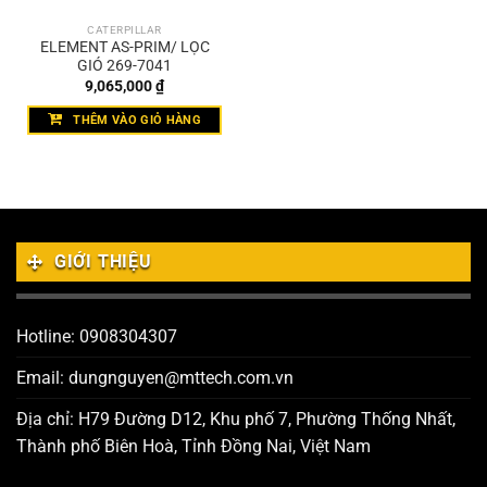
CATERPILLAR
ELEMENT AS-PRIM/ LỌC
GIÓ 269-7041
9,065,000
₫
THÊM VÀO GIỎ HÀNG
GIỚI THIỆU
Hotline: 0908304307
Email: dungnguyen@mttech.com.vn
Địa chỉ: H79 Đường D12, Khu phố 7, Phường Thống Nhất,
Thành phố Biên Hoà, Tỉnh Đồng Nai, Việt Nam