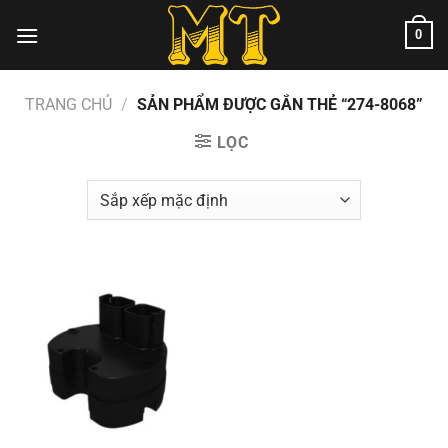
Chuyển
0
đến
nội
dung
TRANG CHỦ
/
SẢN PHẨM ĐƯỢC GẮN THẺ “274-8068”
LỌC