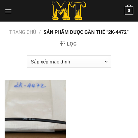
Chuyển
0
đến
nội
dung
TRANG CHỦ
/
SẢN PHẨM ĐƯỢC GẮN THẺ “2K-4472”
LỌC