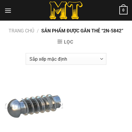
Chuyển
0
đến
nội
dung
TRANG CHỦ
/
SẢN PHẨM ĐƯỢC GẮN THẺ “2N-5842”
LỌC