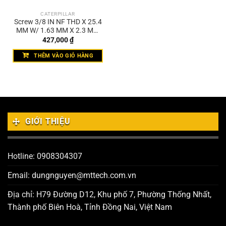
CATERPILLAR
Screw 3/8 IN NF THD X 25.4
MM W/ 1.63 MM X 2.3 MM
SLOT 2N-5842/YM 418-
427,000
₫
1934
THÊM VÀO GIỎ HÀNG
GIỚI THIỆU
Hotline: 0908304307
Email: dungnguyen@mttech.com.vn
Địa chỉ: H79 Đường D12, Khu phố 7, Phường Thống Nhất,
Thành phố Biên Hoà, Tỉnh Đồng Nai, Việt Nam