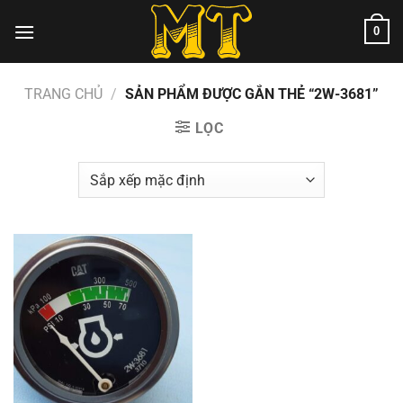
Chuyển
0
đến
nội
dung
TRANG CHỦ
/
SẢN PHẨM ĐƯỢC GẮN THẺ “2W-3681”
LỌC