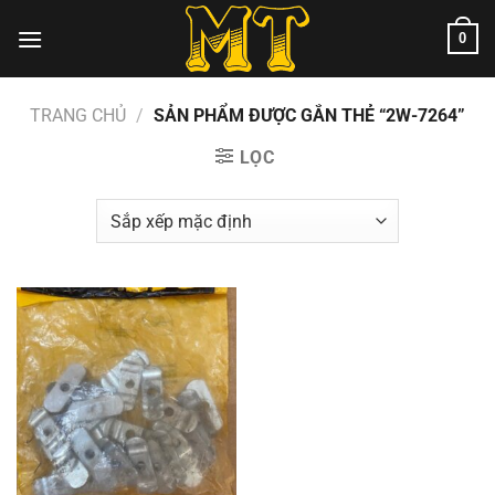
Chuyển
0
đến
nội
dung
TRANG CHỦ
/
SẢN PHẨM ĐƯỢC GẮN THẺ “2W-7264”
LỌC