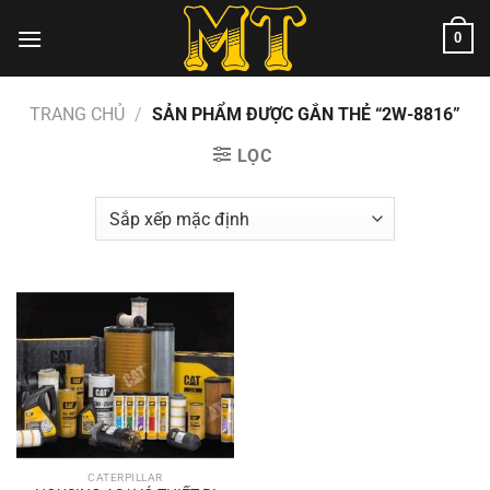
Chuyển
0
đến
nội
dung
TRANG CHỦ
/
SẢN PHẨM ĐƯỢC GẮN THẺ “2W-8816”
LỌC
CATERPILLAR