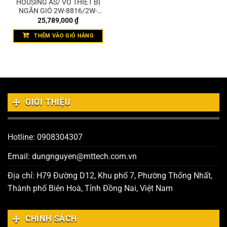
HOUSING AS/ VỎ THIẾT BỊ
NGĂN GIÓ 2W-8816/2W-
8817
25,789,000
₫
THÊM VÀO GIỎ HÀNG
GIỚI THIỆU
Hotline: 0908304307
Email: dungnguyen@mttech.com.vn
Địa chỉ: H79 Đường D12, Khu phố 7, Phường Thống Nhất,
Thành phố Biên Hoà, Tỉnh Đồng Nai, Việt Nam
CHÍNH SÁCH