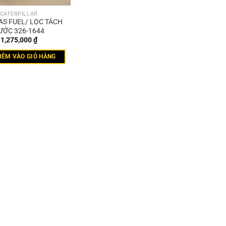
CATERPILLAR
 AS FUEL/ LỌC TÁCH
ƯỚC 326-1644
1,275,000
₫
HÊM VÀO GIỎ HÀNG