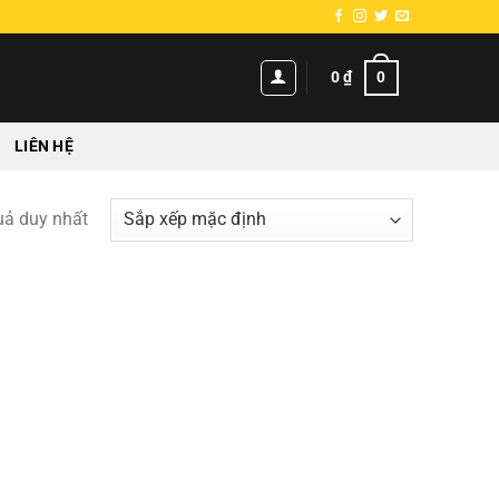
0
0
₫
LIÊN HỆ
quả duy nhất