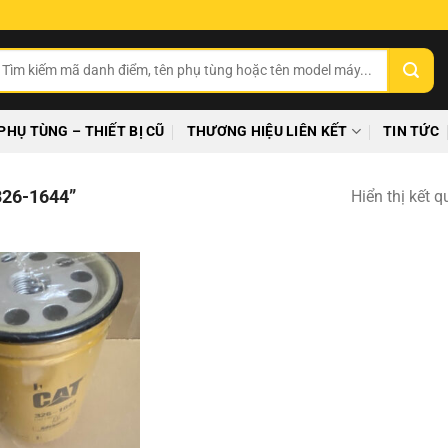
ìm
ếm:
PHỤ TÙNG – THIẾT BỊ CŨ
THƯƠNG HIỆU LIÊN KẾT
TIN TỨC
26-1644”
Hiển thị kết 