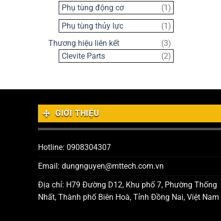
sản
1
Phụ tùng động cơ
1
phẩm
sản
1
Phụ tùng thủy lực
1
phẩm
sản
3
Thương hiệu liên kết
3
phẩm
sản
2
Clevite Parts
2
phẩm
sản
phẩm
GIỚI THIỆU
Hotline: 0908304307
Email: dungnguyen@mttech.com.vn
Địa chỉ: H79 Đường D12, Khu phố 7, Phường Thống
Nhất, Thành phố Biên Hoà, Tỉnh Đồng Nai, Việt Nam