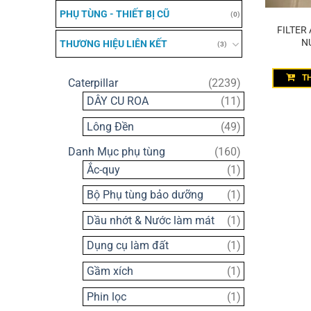
PHỤ TÙNG - THIẾT BỊ CŨ
(0)
FILTER
N
THƯƠNG HIỆU LIÊN KẾT
(3)
T
2239
Caterpillar
2239
sản
11
DÂY CU ROA
11
phẩm
sản
49
Lông Đền
49
phẩm
sản
160
Danh Mục phụ tùng
160
phẩm
sản
1
Ắc-quy
1
phẩm
sản
1
Bộ Phụ tùng bảo dưỡng
1
phẩm
sản
1
Dầu nhớt & Nước làm mát
1
phẩm
sản
1
Dụng cụ làm đất
1
phẩm
sản
1
Gầm xích
1
phẩm
sản
1
Phin lọc
1
phẩm