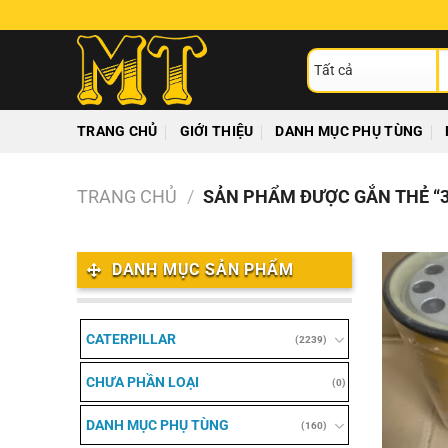
Chuyển
đến
T
nội
ki
dung
TRANG CHỦ
GIỚI THIỆU
DANH MỤC PHỤ TÙNG
TRANG CHỦ
/
SẢN PHẨM ĐƯỢC GẮN THẺ “3
DANH MỤC SẢN PHẨM
CATERPILLAR
(2239)
CHƯA PHẦN LOẠI
(0)
DANH MỤC PHỤ TÙNG
(160)