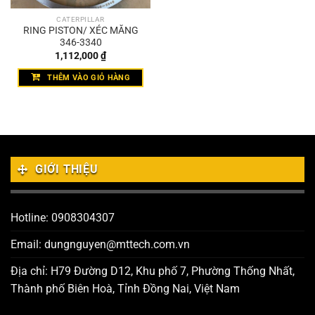
CATERPILLAR
RING PISTON/ XÉC MĂNG
346-3340
1,112,000
₫
THÊM VÀO GIỎ HÀNG
GIỚI THIỆU
Hotline: 0908304307
Email: dungnguyen@mttech.com.vn
Địa chỉ: H79 Đường D12, Khu phố 7, Phường Thống Nhất,
Thành phố Biên Hoà, Tỉnh Đồng Nai, Việt Nam