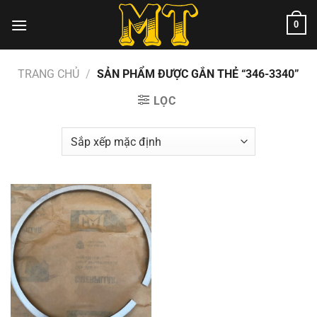
Chuyển
0
đến
nội
dung
TRANG CHỦ
/
SẢN PHẨM ĐƯỢC GẮN THẺ “346-3340”
LỌC