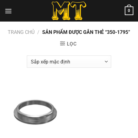
Chuyển
0
đến
nội
dung
TRANG CHỦ
/
SẢN PHẨM ĐƯỢC GẮN THẺ “350-1795”
LỌC