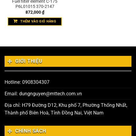
Fuel filter element C-175
P6L01015 370-2147
872,000
₫
THÊM VÀO GIỎ HÀNG
GIỚI THIỆU
Hotline: 0908304307
Email: dungnguyen@mttech.com.vn
Địa chỉ: H79 Đường D12, Khu phố 7, Phường Thống Nhất,
Thành phố Biên Hoà, Tỉnh Đồng Nai, Việt Nam
CHÍNH SÁCH