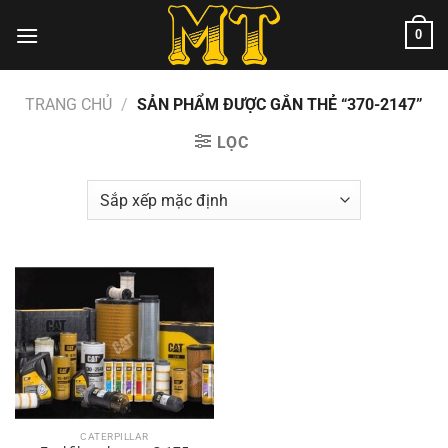
Chuyển
0
đến
nội
dung
TRANG CHỦ
/
SẢN PHẨM ĐƯỢC GẮN THẺ “370-2147”
LỌC
CATERPILLAR