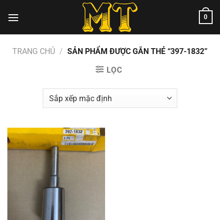
Chuyển
0
đến
nội
dung
TRANG CHỦ
/
SẢN PHẨM ĐƯỢC GẮN THẺ “397-1832”
LỌC