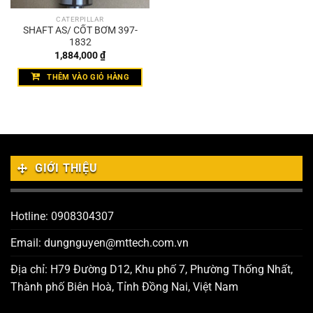
CATERPILLAR
SHAFT AS/ CỐT BƠM 397-
1832
1,884,000
₫
THÊM VÀO GIỎ HÀNG
GIỚI THIỆU
Hotline: 0908304307
Email: dungnguyen@mttech.com.vn
Địa chỉ: H79 Đường D12, Khu phố 7, Phường Thống Nhất,
Thành phố Biên Hoà, Tỉnh Đồng Nai, Việt Nam