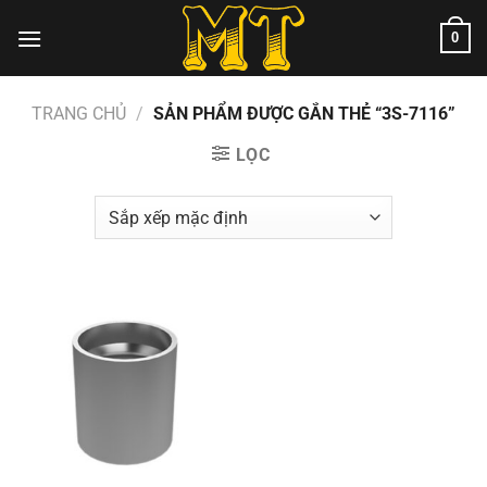
Chuyển
0
đến
nội
dung
TRANG CHỦ
/
SẢN PHẨM ĐƯỢC GẮN THẺ “3S-7116”
LỌC