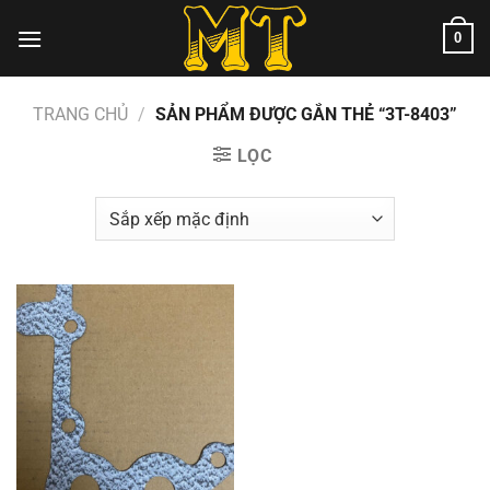
Chuyển
0
đến
nội
dung
TRANG CHỦ
/
SẢN PHẨM ĐƯỢC GẮN THẺ “3T-8403”
LỌC