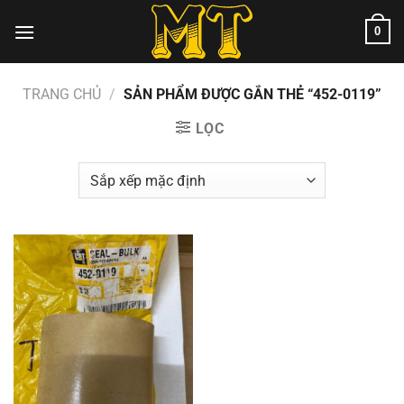
Chuyển
0
đến
nội
dung
TRANG CHỦ
/
SẢN PHẨM ĐƯỢC GẮN THẺ “452-0119”
LỌC